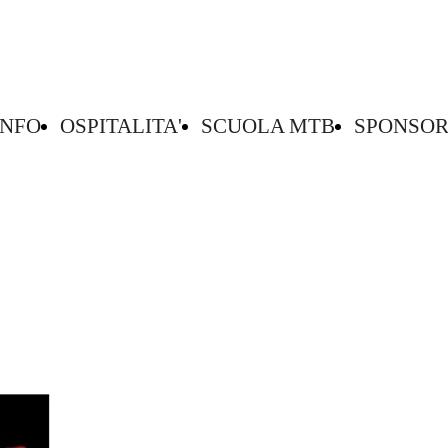
SENTINO
MTB
INFO
OSPITALITA'
SCUOLA MTB
SPONSO